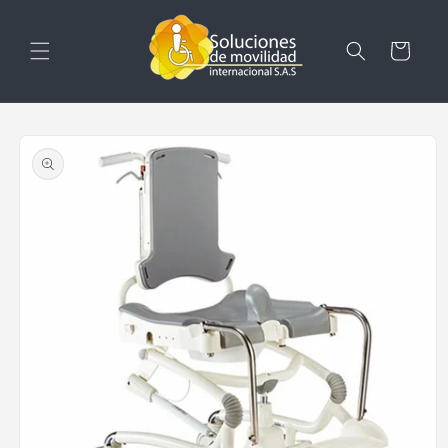
Ir
directamente
al contenido
Carrito
Ir
directamente
a la
información
del producto