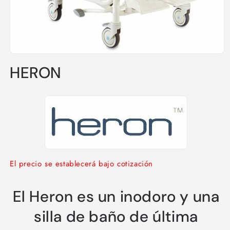
Abrir
elemento
HERON
multimedia
1
en
una
ventana
modal
El precio se establecerá bajo cotización
El Heron es un inodoro y una
silla de baño de última