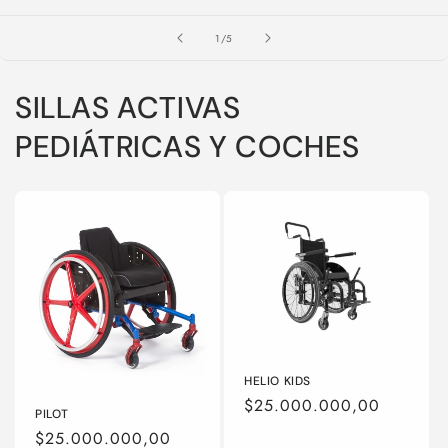
de
1
/
5
SILLAS ACTIVAS
PEDIÁTRICAS Y COCHES
HELIO KIDS
Precio
$25.000.000,00
PILOT
habitual
Precio
$25.000.000,00