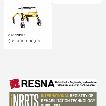
habitual
CROCODILE
Precio
$35.000.000,00
habitual