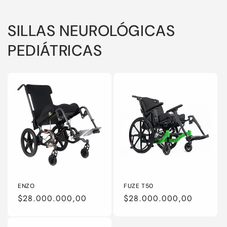
SILLAS NEUROLÓGICAS
PEDIÁTRICAS
ENZO
FUZE T50
Precio
$28.000.000,00
Precio
$28.000.000,00
habitual
habitual